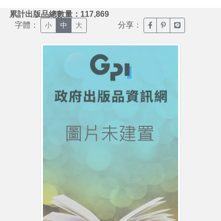
:::
累計出版品總數量：117,869
字體：
分享：
臉書分享(另開新視窗)
噗浪分享(另開新視
Line分享(另
小
中
大