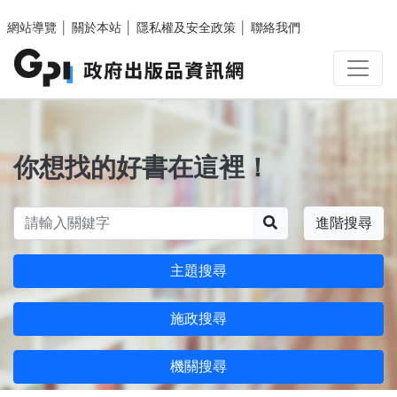
跳至主要內容區塊
網站導覽
│
關於本站
│
隱私權及安全政策
│
聯絡我們
你想找的好書在這裡！
搜尋
進階搜尋
主題搜尋
施政搜尋
機關搜尋