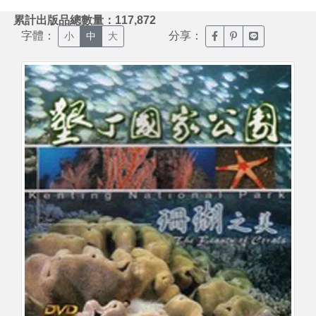
:::
累計出版品總數量：117,872
字體：
分享：
臉書分享(另開新視窗)
噗浪分享(另開新視
Line分享(另
小
中
大