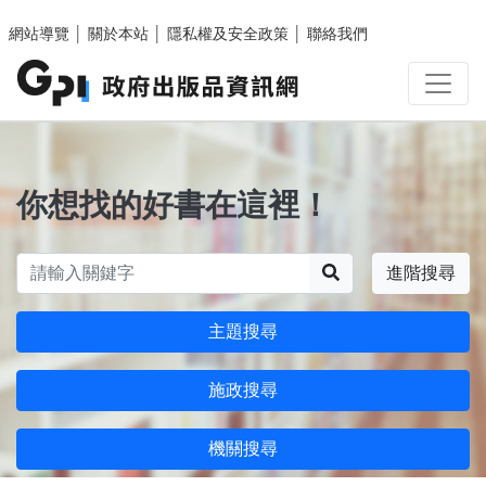
跳至主要內容區塊
網站導覽
│
關於本站
│
隱私權及安全政策
│
聯絡我們
你想找的好書在這裡！
搜尋
進階搜尋
主題搜尋
施政搜尋
機關搜尋