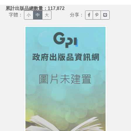
:::
累計出版品總數量：117,872
字體：
分享：
臉書分享(另開新視窗)
噗浪分享(另開新視
Line分享(另
小
中
大