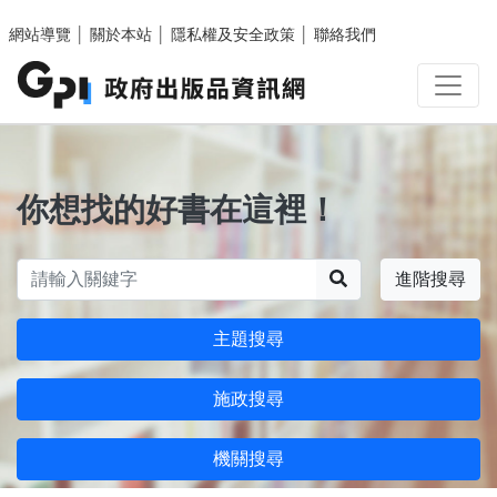
跳至主要內容區塊
網站導覽
│
關於本站
│
隱私權及安全政策
│
聯絡我們
你想找的好書在這裡！
搜尋
進階搜尋
主題搜尋
施政搜尋
機關搜尋