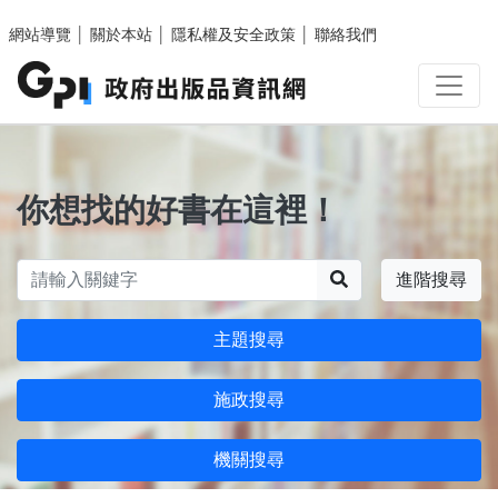
跳至主要內容區塊
網站導覽
│
關於本站
│
隱私權及安全政策
│
聯絡我們
你想找的好書在這裡！
搜尋
進階搜尋
主題搜尋
施政搜尋
機關搜尋