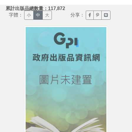
:::
累計出版品總數量：117,872
字體：
分享：
臉書分享(另開新視窗)
噗浪分享(另開新視
Line分享(另
小
中
大