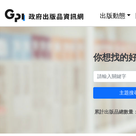
跳至主要內容區塊
:::
出版動態
你想找的
主題搜
累計出版品總數量：1