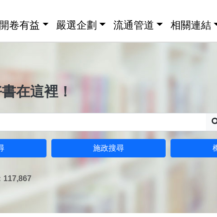
開卷有益
嚴選企劃
流通管道
相關連結
好書在這裡！
尋
施政搜尋
17,867