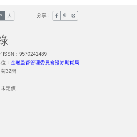
分享：
臉書分享(另開新視窗)
噗浪分享(另開新視窗)
Line分享(另開新視窗)
中
大
錄
／ISSN：9570241489
單位：
金融監督管理委員會證券期貨局
菊32開
：
：未定價