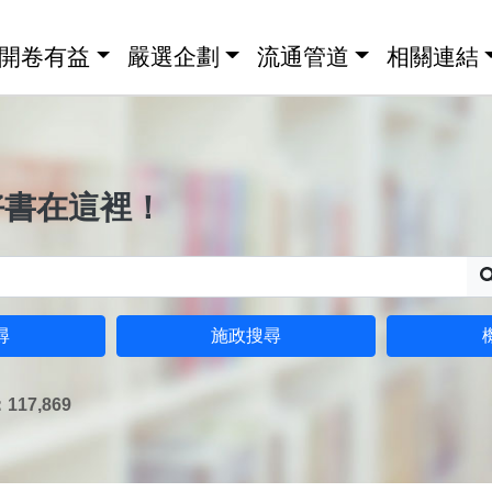
開卷有益
嚴選企劃
流通管道
相關連結
好書在這裡！
尋
施政搜尋
17,869