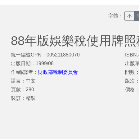
字體：
小
88年版娛樂稅使用牌
統一編號GPN：005211880070
ISBN
出版日期：1999/08
出版
作/編/譯者：
財政部稅制委員會
開數：
語言：中文
版次：
頁數：280
價格：
裝訂：精裝