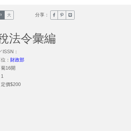
分享：
臉書分享(另開新視窗)
噗浪分享(另開新視窗)
Line分享(另開新視窗)
中
大
照稅法令彙編
／ISSN：
單位：
財政部
菊16開
1
定價$200