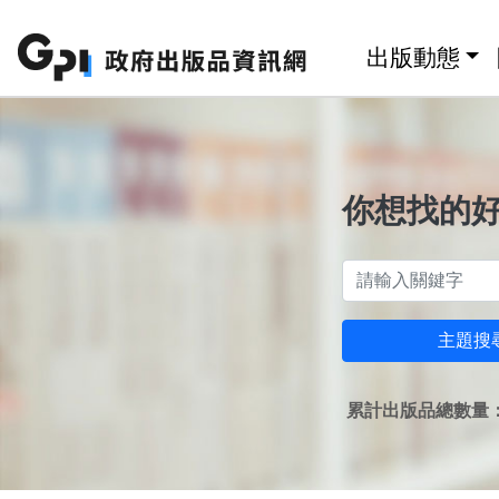
跳至主要內容區塊
:::
出版動態
你想找的
主題搜
累計出版品總數量：1