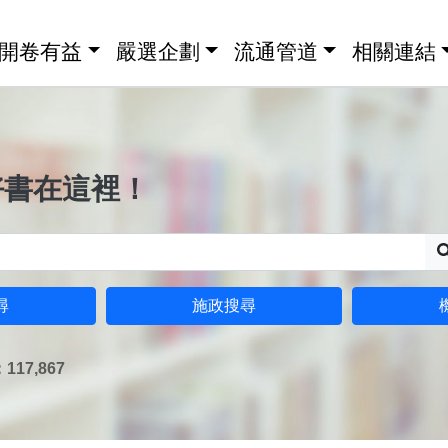
開卷有益
嚴選企劃
流通管道
相關連結
好書在這裡！
尋
施政搜尋
17,867