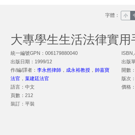
字體：
小
大專學生生活法律實用
統一編號GPN：006179880040
ISBN
出版日期：1999/12
出版
作/編/譯者：
李永然律師
，
成永裕教授
，
帥嘉寶
開數：
法官
，
葉建廷法官
版次
語言：中文
價格：
頁數：212
裝訂：平裝