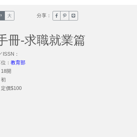
分享：
臉書分享(另開新視窗)
噗浪分享(另開新視窗)
Line分享(另開新視窗)
中
大
手冊-求職就業篇
／ISSN：
單位：
教育部
18開
：初
定價$100