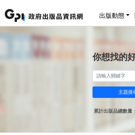
跳至主要內容區塊
:::
出版動態
你想找的
主題搜
累計出版品總數量：1