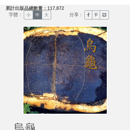
:::
累計出版品總數量：117,872
字體：
分享：
臉書分享(另開新視窗)
噗浪分享(另開新視
Line分享(另
小
中
大
烏龜