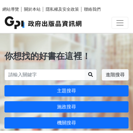
跳至主要內容區塊
網站導覽
│
關於本站
│
隱私權及安全政策
│
聯絡我們
你想找的好書在這裡！
搜尋
進階搜尋
主題搜尋
施政搜尋
機關搜尋