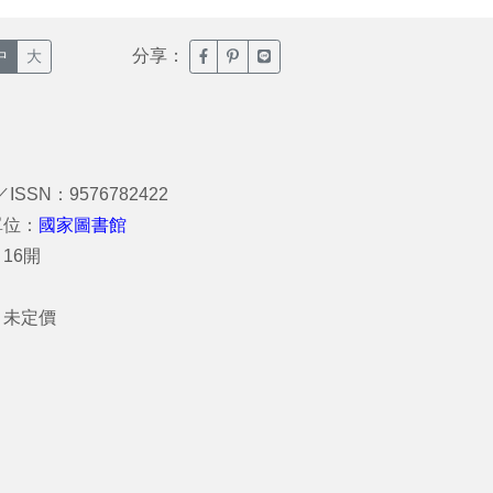
分享：
臉書分享(另開新視窗)
噗浪分享(另開新視窗)
Line分享(另開新視窗)
中
大
／ISSN：9576782422
單位：
國家圖書館
16開
：
：未定價