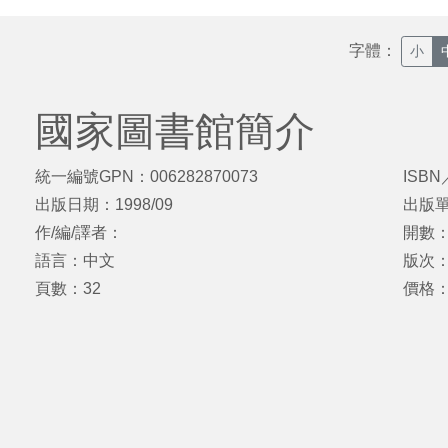
字體：
小
國家圖書館簡介
統一編號GPN：006282870073
ISBN
出版日期：1998/09
出版
作/編/譯者：
開數：
語言：中文
版次
頁數：32
價格