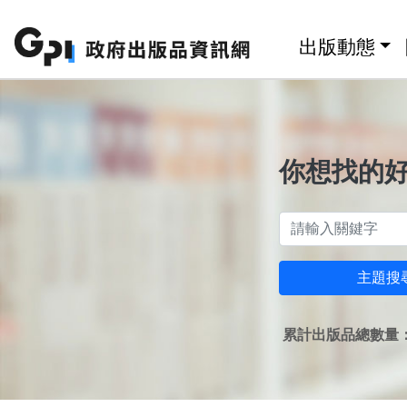
跳至主要內容區塊
:::
出版動態
你想找的
主題搜
累計出版品總數量：1