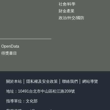
社會/科學
財金產業
政治/外交/國防
OpenData
得獎書目
關於本站
│
隱私權及安全政策
│
聯絡我們
│
網站導覽
地址：10491台北市中山區松江路209號
指導單位：文化部