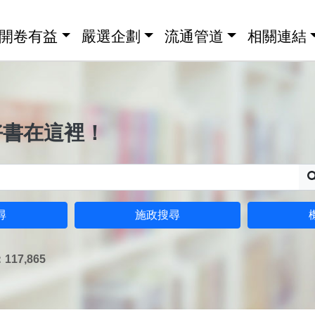
開卷有益
嚴選企劃
流通管道
相關連結
好書在這裡！
尋
施政搜尋
17,865