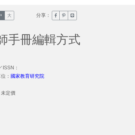
分享：
臉書分享(另開新視窗)
噗浪分享(另開新視窗)
Line分享(另開新視窗)
中
大
師手冊編輯方式
／ISSN：
單位：
國家教育研究院
：
：未定價