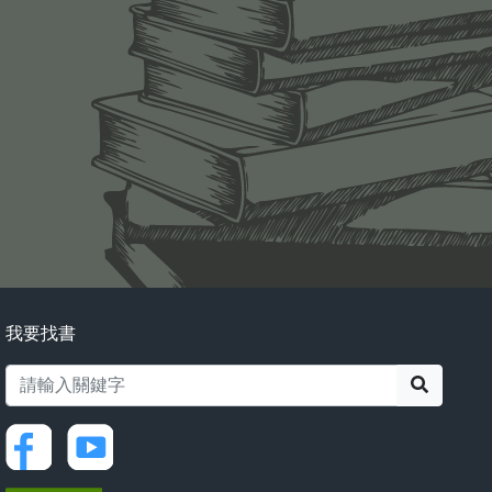
我要找書
搜尋