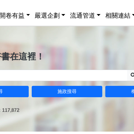
開卷有益
嚴選企劃
流通管道
相關連結
好書在這裡！
尋
施政搜尋
17,872