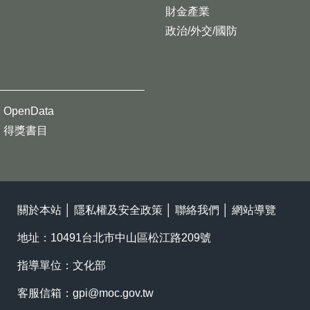
財金產業
政治/外交/國防
OpenData
得獎書目
關於本站
│
隱私權及安全政策
│
聯絡我們
│
網站導覽
地址：10491台北市中山區松江路209號
指導單位：文化部
客服信箱：
gpi@moc.gov.tw