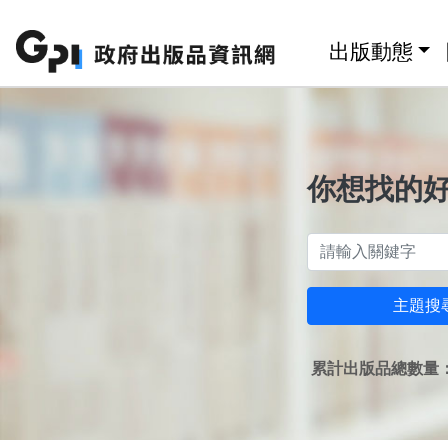
跳至主要內容區塊
:::
出版動態
你想找的
主題搜
累計出版品總數量：1