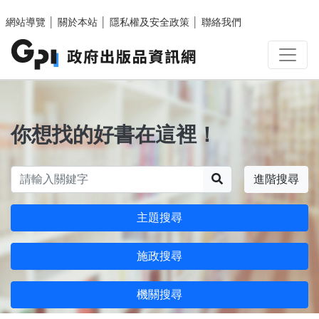
跳至主要內容區塊
網站導覽
│
關於本站
│
隱私權及安全政策
│
聯絡我們
你想找的好書在這裡！
搜尋
進階搜尋
主題搜尋
施政搜尋
機關搜尋