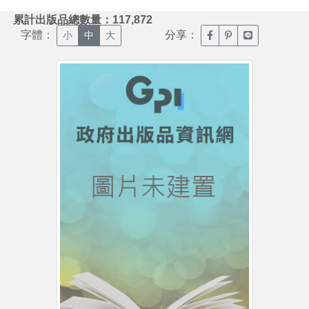
:::
累計出版品總數量：117,872
字體：
分享：
臉書分享(另開新視窗)
噗浪分享(另開新視
Line分享(另
小
中
大