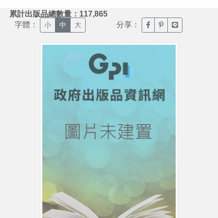
:::
累計出版品總數量：117,865
字體：
分享：
臉書分享(另開新視窗)
噗浪分享(另開新視
Line分享(另
小
中
大