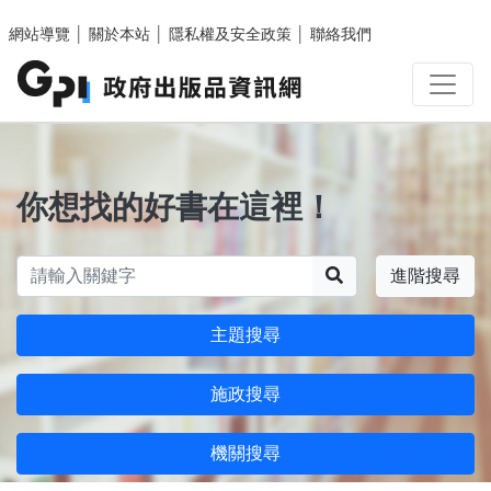
跳至主要內容區塊
網站導覽
│
關於本站
│
隱私權及安全政策
│
聯絡我們
你想找的好書在這裡！
搜尋
進階搜尋
主題搜尋
施政搜尋
機關搜尋