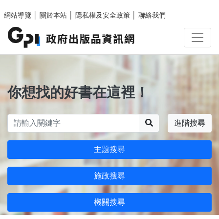
跳至主要內容區塊
網站導覽
│
關於本站
│
隱私權及安全政策
│
聯絡我們
你想找的好書在這裡！
搜尋
進階搜尋
主題搜尋
施政搜尋
機關搜尋