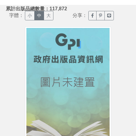
:::
累計出版品總數量：117,872
字體：
分享：
臉書分享(另開新視窗)
噗浪分享(另開新視
Line分享(另
小
中
大