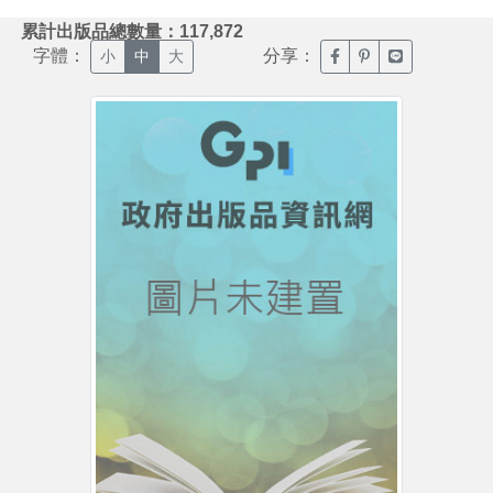
:::
累計出版品總數量：117,872
字體：
分享：
臉書分享(另開新視窗)
噗浪分享(另開新視
Line分享(另
小
中
大