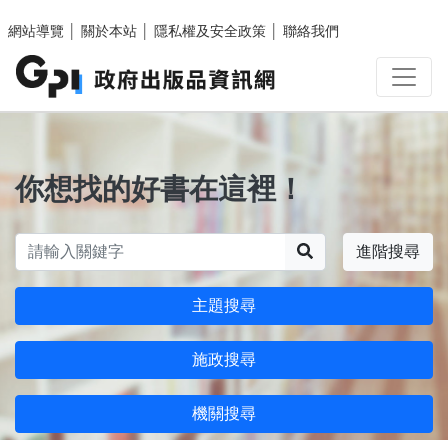
跳至主要內容區塊
網站導覽
│
關於本站
│
隱私權及安全政策
│
聯絡我們
你想找的好書在這裡！
搜尋
進階搜尋
主題搜尋
施政搜尋
機關搜尋