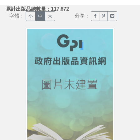
:::
累計出版品總數量：117,872
字體：
分享：
臉書分享(另開新視窗)
噗浪分享(另開新視
Line分享(另
小
中
大