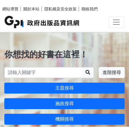
跳至主要內容區塊
網站導覽
│
關於本站
│
隱私權及安全政策
│
聯絡我們
你想找的好書在這裡！
搜尋
進階搜尋
主題搜尋
施政搜尋
機關搜尋