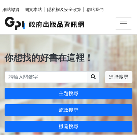
跳至主要內容區塊
網站導覽
│
關於本站
│
隱私權及安全政策
│
聯絡我們
你想找的好書在這裡！
搜尋
進階搜尋
主題搜尋
施政搜尋
機關搜尋