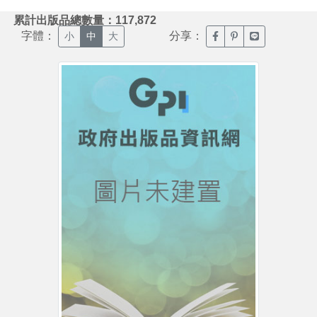
:::
累計出版品總數量：117,872
字體：
分享：
臉書分享(另開新視窗)
噗浪分享(另開新視
Line分享(另
小
中
大