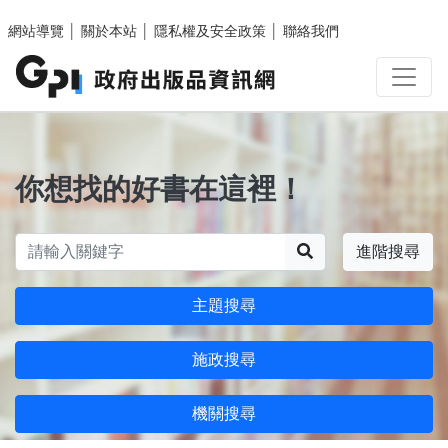
跳至主要內容區塊
網站導覽
│
關於本站
│
隱私權及安全政策
│
聯絡我們
你想找的好書在這裡！
搜尋
進階搜尋
主題搜尋
施政搜尋
機關搜尋