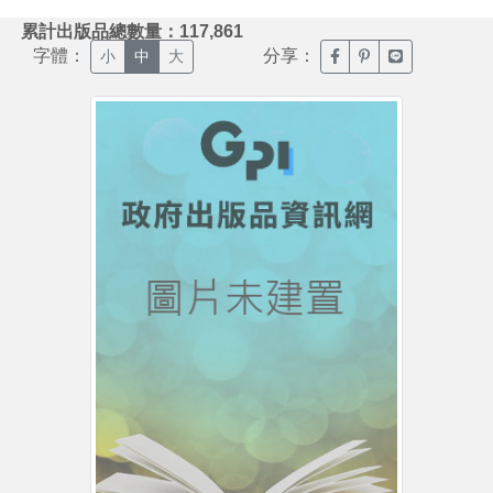
:::
累計出版品總數量：117,861
字體：
分享：
臉書分享(另開新視窗)
噗浪分享(另開新視
Line分享(另
小
中
大