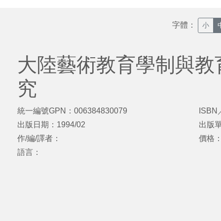
字體：
小
大陸藝術教育學制與教
究
統一編號GPN：006384830079
ISBN
出版日期：1994/02
出版
作/編/譯者：
價格
語言：