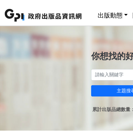
跳至主要內容區塊
:::
出版動態
你想找的
主題搜
累計出版品總數量：1