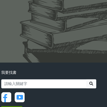
我要找書
搜尋