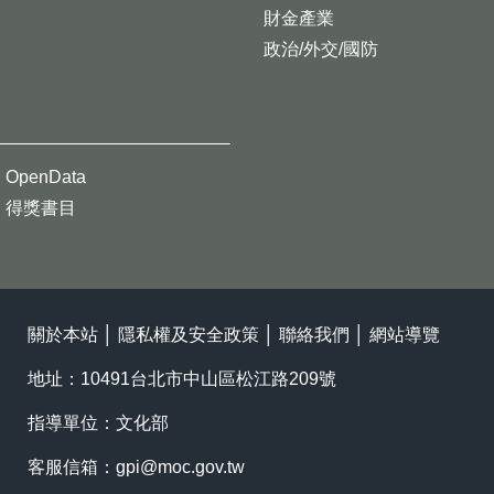
財金產業
政治/外交/國防
OpenData
得獎書目
關於本站
│
隱私權及安全政策
│
聯絡我們
│
網站導覽
地址：10491台北市中山區松江路209號
指導單位：文化部
客服信箱：
gpi@moc.gov.tw