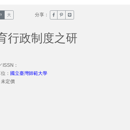
分享：
臉書分享(另開新視窗)
噗浪分享(另開新視窗)
Line分享(另開新視窗)
中
大
育行政制度之研
／ISSN：
單位：
國立臺灣師範大學
：未定價