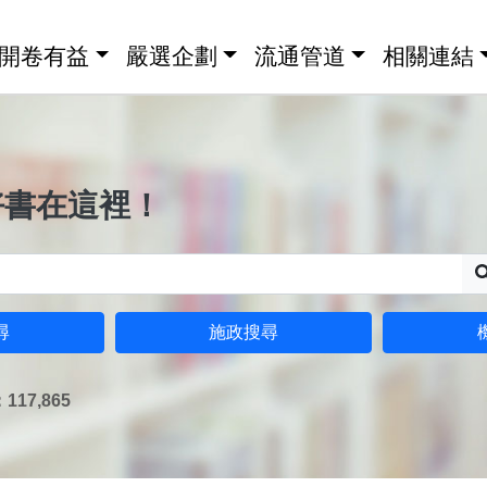
開卷有益
嚴選企劃
流通管道
相關連結
好書在這裡！
尋
施政搜尋
17,865