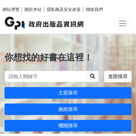
跳至主要內容區塊
網站導覽
│
關於本站
│
隱私權及安全政策
│
聯絡我們
你想找的好書在這裡！
搜尋
進階搜尋
主題搜尋
施政搜尋
機關搜尋