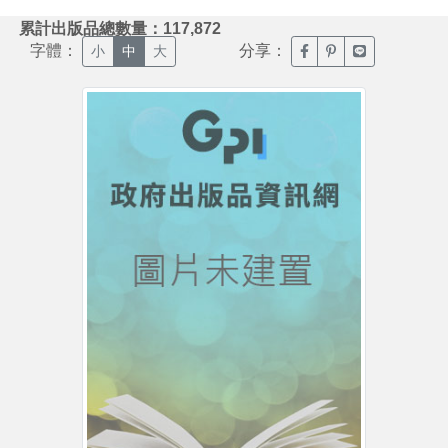
:::
累計出版品總數量：117,872
字體：
分享：
臉書分享(另開新視窗)
噗浪分享(另開新視
Line分享(另
小
中
大