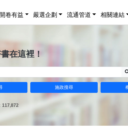
開卷有益
嚴選企劃
流通管道
相關連結
好書在這裡！
尋
施政搜尋
17,872