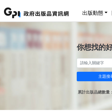
跳至主要內容區塊
:::
出版動態
你想找的
主題搜
累計出版品總數量：1