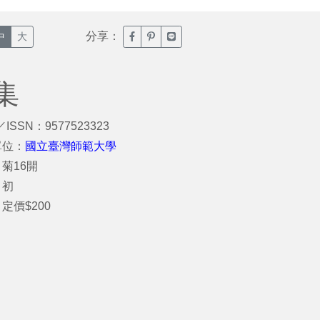
分享：
臉書分享(另開新視窗)
噗浪分享(另開新視窗)
Line分享(另開新視窗)
中
大
集
／ISSN：9577523323
單位：
國立臺灣師範大學
菊16開
：初
定價$200