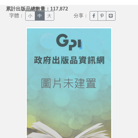
:::
累計出版品總數量：117,872
字體：
分享：
臉書分享(另開新視窗)
噗浪分享(另開新視
Line分享(另
小
中
大