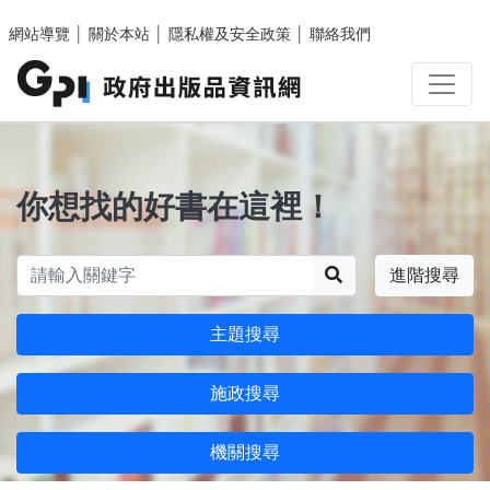
跳至主要內容區塊
網站導覽
│
關於本站
│
隱私權及安全政策
│
聯絡我們
你想找的好書在這裡！
搜尋
進階搜尋
主題搜尋
施政搜尋
機關搜尋