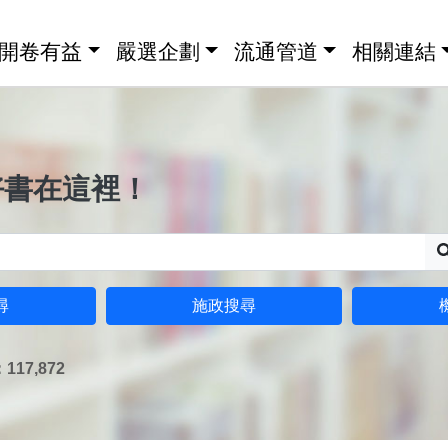
開卷有益
嚴選企劃
流通管道
相關連結
好書在這裡！
尋
施政搜尋
17,872