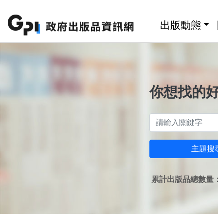
跳至主要內容區塊
:::
出版動態
你想找的
主題搜
累計出版品總數量：1