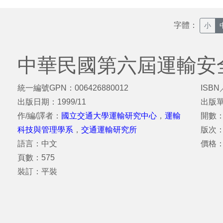
字體：
小
中華民國第六屆運輸安
統一編號GPN：006426880012
ISBN
出版日期：1999/11
出版
作/編/譯者：
國立交通大學運輸研究中心
，
運輸
開數：
科技與管理學系
，
交通運輸研究所
版次：
語言：中文
價格：
頁數：575
裝訂：平裝