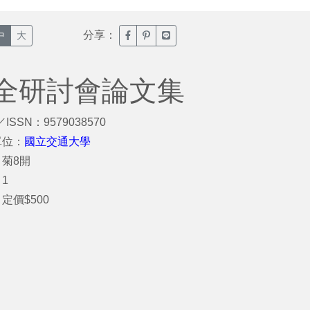
分享：
臉書分享(另開新視窗)
噗浪分享(另開新視窗)
Line分享(另開新視窗)
中
大
全研討會論文集
／ISSN：9579038570
單位：
國立交通大學
菊8開
1
定價$500