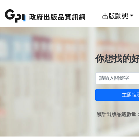
跳至主要內容區塊
:::
出版動態
你想找的
主題搜
累計出版品總數量：1