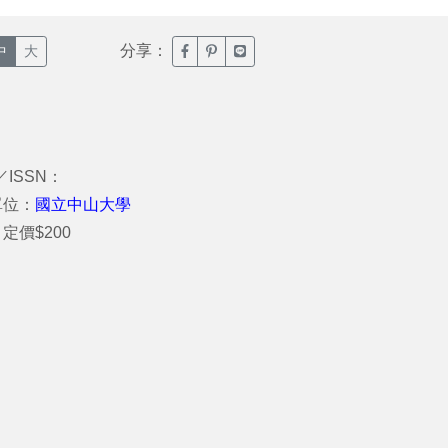
分享：
臉書分享(另開新視窗)
噗浪分享(另開新視窗)
Line分享(另開新視窗)
中
大
／ISSN：
單位：
國立中山大學
定價$200