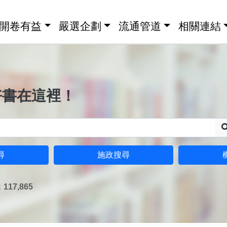
開卷有益
嚴選企劃
流通管道
相關連結
好書在這裡！
尋
施政搜尋
17,865