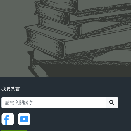
我要找書
搜尋