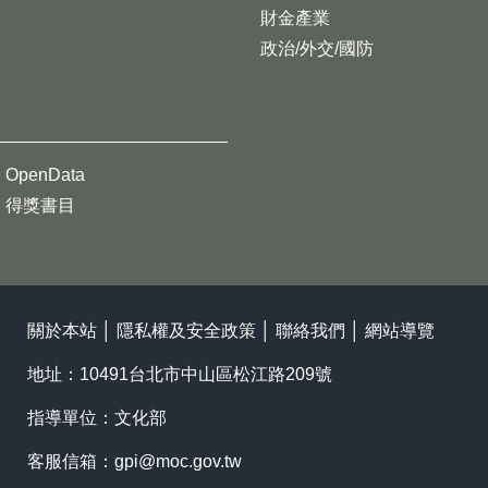
財金產業
政治/外交/國防
OpenData
得獎書目
關於本站
│
隱私權及安全政策
│
聯絡我們
│
網站導覽
地址：10491台北市中山區松江路209號
指導單位：文化部
客服信箱：
gpi@moc.gov.tw