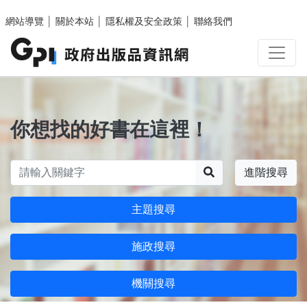
跳至主要內容區塊
網站導覽
│
關於本站
│
隱私權及安全政策
│
聯絡我們
你想找的好書在這裡！
搜尋
進階搜尋
主題搜尋
施政搜尋
機關搜尋