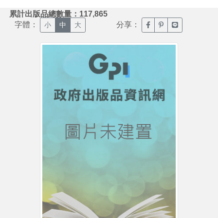
:::
累計出版品總數量：117,865
字體：
分享：
臉書分享(另開新視窗)
噗浪分享(另開新視
Line分享(另
小
中
大