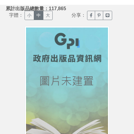
:::
累計出版品總數量：117,865
字體：
分享：
臉書分享(另開新視窗)
噗浪分享(另開新視
Line分享(另
小
中
大