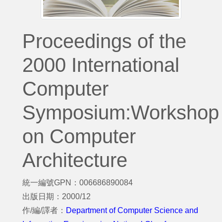
Proceedings of the
2000 International
Computer
Symposium:Workshop
on Computer
Architecture
統一編號GPN：006686890084
出版日期：2000/12
作/編/譯者：
Department of Computer Science and