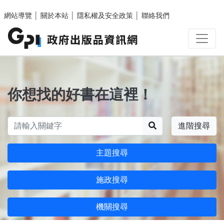
跳至主要內容區塊
網站導覽
│
關於本站
│
隱私權及安全政策
│
聯絡我們
你想找的好書在這裡！
搜尋
進階搜尋
主題搜尋
施政搜尋
機關搜尋