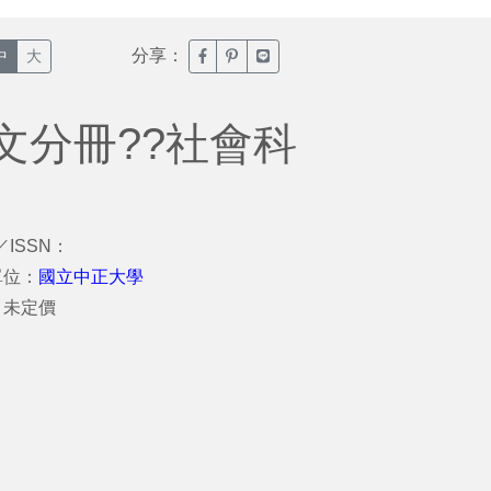
分享：
臉書分享(另開新視窗)
噗浪分享(另開新視窗)
Line分享(另開新視窗)
中
大
文分冊??社會科
／ISSN：
單位：
國立中正大學
：未定價