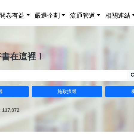
開卷有益
嚴選企劃
流通管道
相關連結
好書在這裡！
尋
施政搜尋
17,872