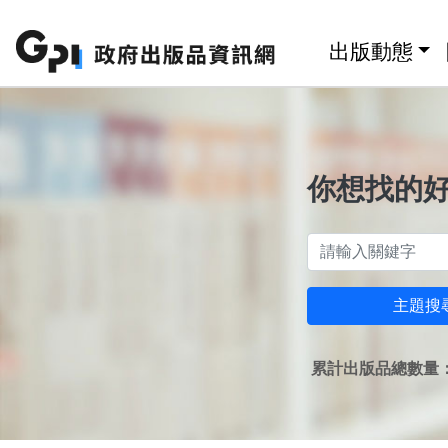
跳至主要內容區塊
:::
出版動態
你想找的
主題搜
累計出版品總數量：1