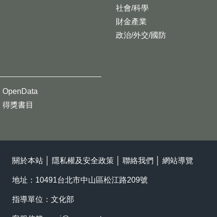
社會/科學
財金產業
政治/外交/國防
OpenData
得獎書目
關於本站
│
隱私權及安全政策
│
聯絡我們
│
網站導覽
地址：10491台北市中山區松江路209號
指導單位：文化部