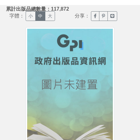
:::
累計出版品總數量：117,872
字體：
分享：
臉書分享(另開新視窗)
噗浪分享(另開新視
Line分享(另
小
中
大