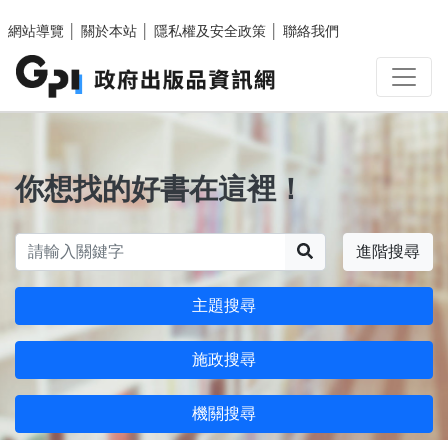
跳至主要內容區塊
網站導覽
│
關於本站
│
隱私權及安全政策
│
聯絡我們
你想找的好書在這裡！
搜尋
進階搜尋
主題搜尋
施政搜尋
機關搜尋