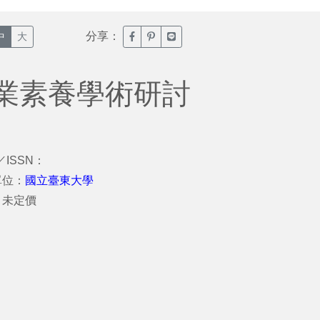
分享：
臉書分享(另開新視窗)
噗浪分享(另開新視窗)
Line分享(另開新視窗)
中
大
業素養學術研討
／ISSN：
單位：
國立臺東大學
：未定價