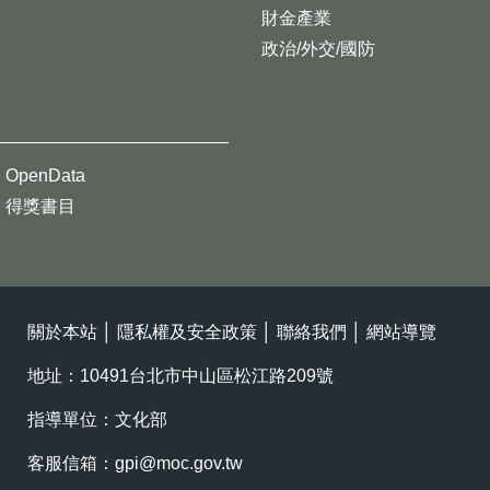
財金產業
政治/外交/國防
OpenData
得獎書目
關於本站
│
隱私權及安全政策
│
聯絡我們
│
網站導覽
地址：10491台北市中山區松江路209號
指導單位：文化部
客服信箱：
gpi@moc.gov.tw