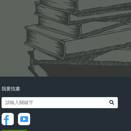
我要找書
搜尋