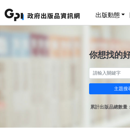
跳至主要內容區塊
:::
出版動態
你想找的
主題搜
累計出版品總數量：1