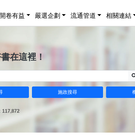
開卷有益
嚴選企劃
流通管道
相關連結
好書在這裡！
尋
施政搜尋
17,872