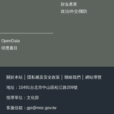
財金產業
政治/外交/國防
OpenData
得獎書目
關於本站
│
隱私權及安全政策
│
聯絡我們
│
網站導覽
地址：10491台北市中山區松江路209號
指導單位：文化部
客服信箱：
gpi@moc.gov.tw