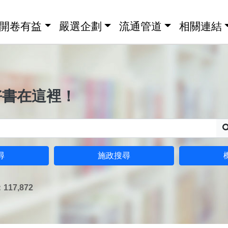
開卷有益
嚴選企劃
流通管道
相關連結
好書在這裡！
尋
施政搜尋
17,872