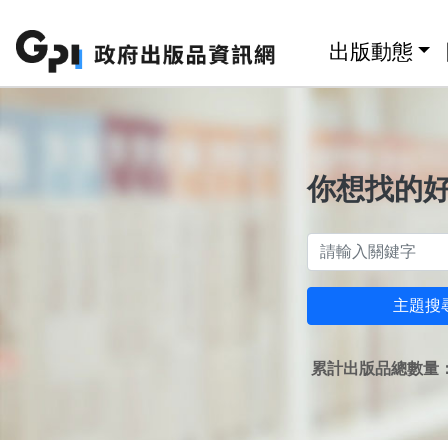
跳至主要內容區塊
:::
出版動態
你想找的
主題搜
累計出版品總數量：1