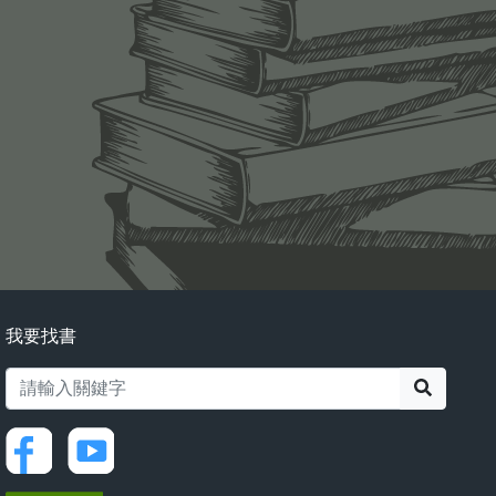
我要找書
搜尋