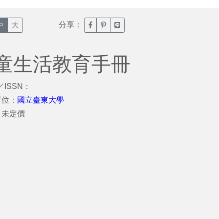
分享：
臉書分享(另開新視窗)
噗浪分享(另開新視窗)
Line分享(另開新視窗)
中
大
童生活教育手冊
／ISSN：
單位：
國立臺東大學
：未定價