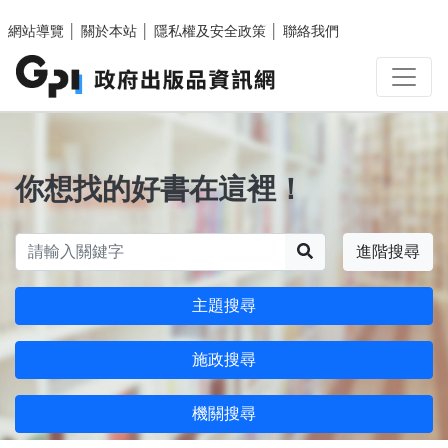
跳至主要內容區塊
網站導覽
│
關於本站
│
隱私權及安全政策
│
聯絡我們
你想找的好書在這裡！
搜尋
進階搜尋
主題搜尋
施政搜尋
機關搜尋