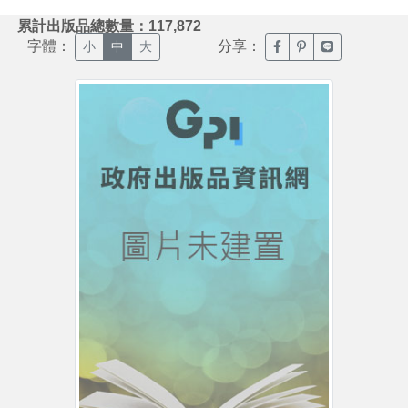
:::
累計出版品總數量：117,872
字體：
分享：
臉書分享(另開新視窗)
噗浪分享(另開新視
Line分享(另
小
中
大