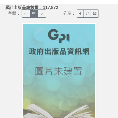
:::
累計出版品總數量：117,872
字體：
分享：
臉書分享(另開新視窗)
噗浪分享(另開新視
Line分享(另
小
中
大