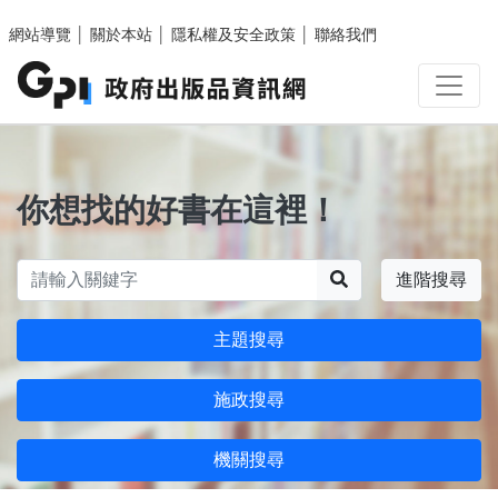
跳至主要內容區塊
網站導覽
│
關於本站
│
隱私權及安全政策
│
聯絡我們
你想找的好書在這裡！
搜尋
進階搜尋
主題搜尋
施政搜尋
機關搜尋