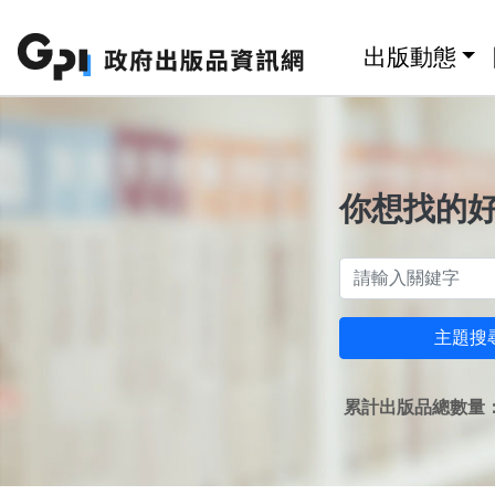
跳至主要內容區塊
:::
出版動態
你想找的
主題搜
累計出版品總數量：1