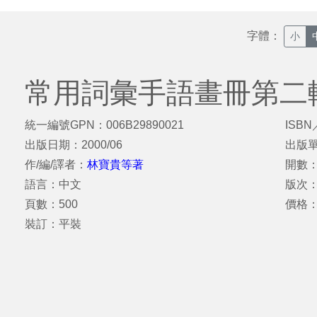
字體：
小
常用詞彙手語畫冊第二
統一編號GPN：006B29890021
ISBN
出版日期：2000/06
出版
作/編/譯者：
林寶貴等著
開數：
語言：中文
版次
頁數：500
價格：
裝訂：平裝