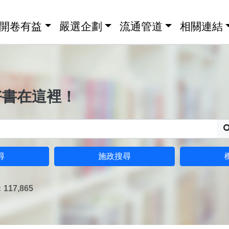
開卷有益
嚴選企劃
流通管道
相關連結
好書在這裡！
尋
施政搜尋
17,865