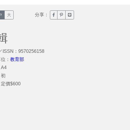
分享：
臉書分享(另開新視窗)
噗浪分享(另開新視窗)
Line分享(另開新視窗)
中
大
輯
／ISSN：9570256158
單位：
教育部
A4
：初
定價$600