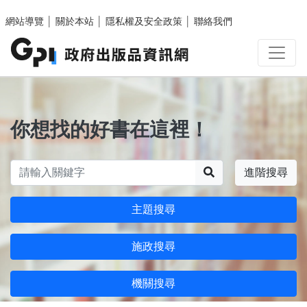
跳至主要內容區塊
網站導覽
│
關於本站
│
隱私權及安全政策
│
聯絡我們
你想找的好書在這裡！
搜尋
進階搜尋
主題搜尋
施政搜尋
機關搜尋