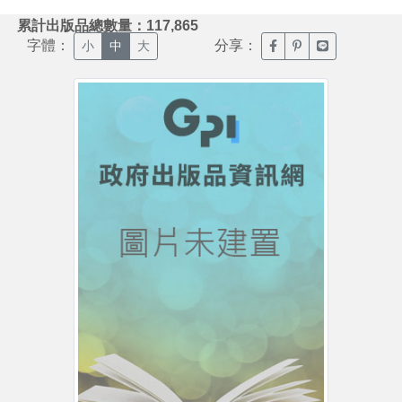
:::
累計出版品總數量：117,865
字體：
分享：
臉書分享(另開新視窗)
噗浪分享(另開新視
Line分享(另
小
中
大