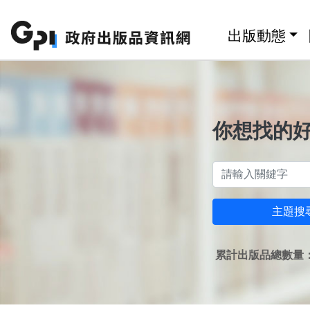
跳至主要內容區塊
:::
出版動態
你想找的
主題搜
累計出版品總數量：1