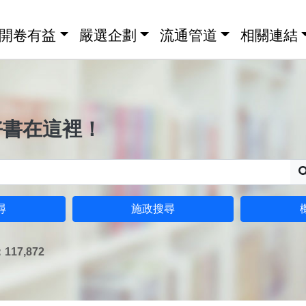
開卷有益
嚴選企劃
流通管道
相關連結
好書在這裡！
尋
施政搜尋
17,872