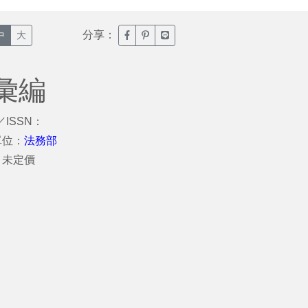
分享：
臉書分享(另開新視窗)
噗浪分享(另開新視窗)
Line分享(另開新視窗)
中
大
彙編
／ISSN：
單位：
法務部
：未定價