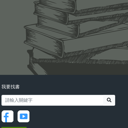
我要找書
搜尋