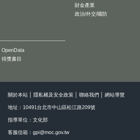
財金產業
政治/外交/國防
OpenData
得獎書目
關於本站
│
隱私權及安全政策
│
聯絡我們
│
網站導覽
地址：10491台北市中山區松江路209號
指導單位：文化部
客服信箱：
gpi@moc.gov.tw