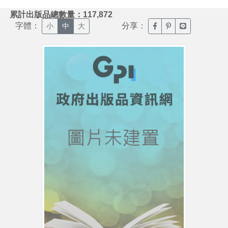
:::
累計出版品總數量：117,872
字體：
分享：
臉書分享(另開新視窗)
噗浪分享(另開新視
Line分享(另
小
中
大