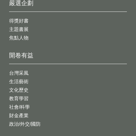
嚴選企劃
得獎好書
主題書展
焦點人物
開卷有益
台灣采風
生活藝術
文化歷史
教育學習
社會/科學
財金產業
政治/外交/國防