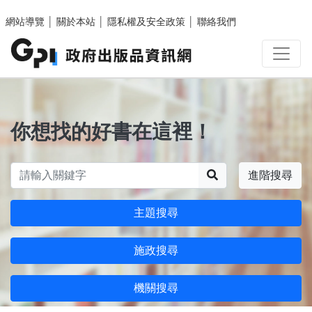
跳至主要內容區塊
網站導覽
│
關於本站
│
隱私權及安全政策
│
聯絡我們
你想找的好書在這裡！
搜尋
進階搜尋
主題搜尋
施政搜尋
機關搜尋