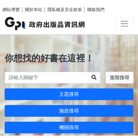
跳至主要內容區塊
網站導覽
│
關於本站
│
隱私權及安全政策
│
聯絡我們
你想找的好書在這裡！
搜尋
進階搜尋
主題搜尋
施政搜尋
機關搜尋