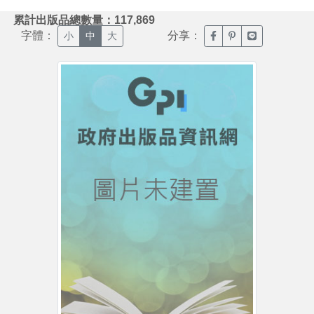
:::
累計出版品總數量：117,869
字體：
分享：
臉書分享(另開新視窗)
噗浪分享(另開新視
Line分享(另
小
中
大