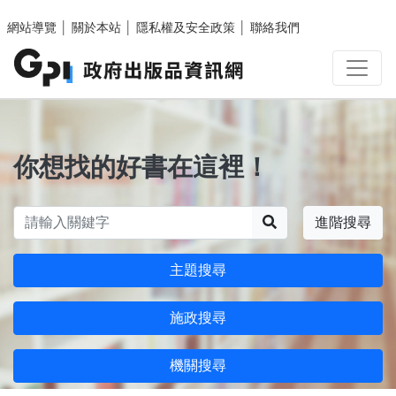
跳至主要內容區塊
網站導覽
│
關於本站
│
隱私權及安全政策
│
聯絡我們
你想找的好書在這裡！
搜尋
進階搜尋
主題搜尋
施政搜尋
機關搜尋