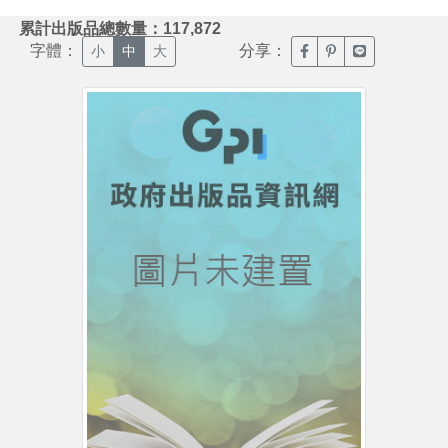
:::
累計出版品總數量：117,872
字體：
分享：
臉書分享(另開新視窗)
噗浪分享(另開新視
Line分享(另
小
中
大