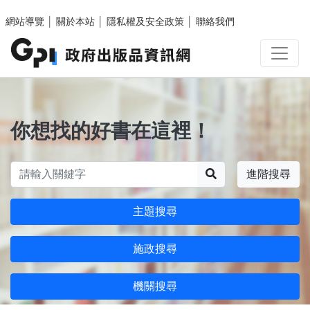
跳至主要內容區塊
網站導覽
│
關於本站
│
隱私權及安全政策
│
聯絡我們
你想找的好書在這裡！
搜尋
進階搜尋
主題搜尋
施政搜尋
機關搜尋