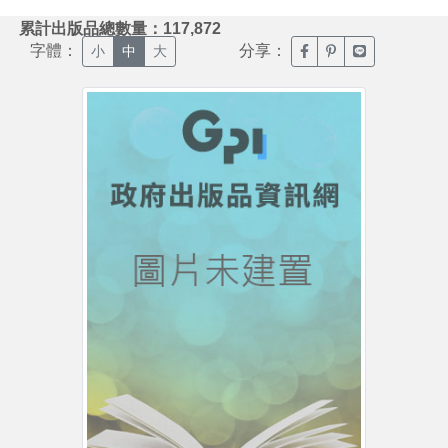
:::
累計出版品總數量：117,872
字體：
分享：
臉書分享(另開新視窗)
噗浪分享(另開新視
Line分享(另
小
中
大