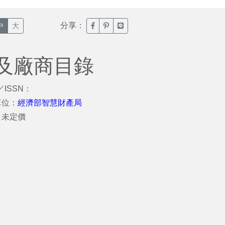
分享：
臉書分享(另開新視窗)
噗浪分享(另開新視窗)
Line分享(另開新視窗)
中
大
及廠商目錄
／ISSN：
單位：
經濟部智慧財產局
：未定價