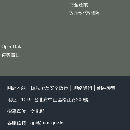
財金產業
政治/外交/國防
OpenData
得獎書目
關於本站
│
隱私權及安全政策
│
聯絡我們
│
網站導覽
地址：10491台北市中山區松江路209號
指導單位：文化部
客服信箱：
gpi@moc.gov.tw