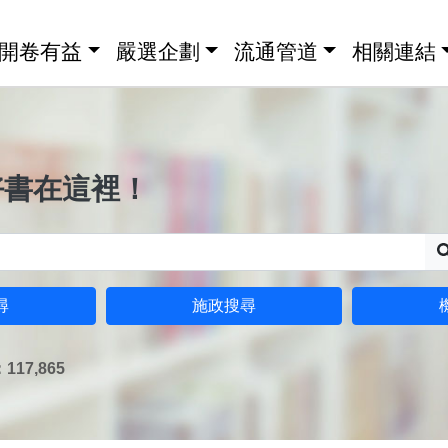
開卷有益
嚴選企劃
流通管道
相關連結
好書在這裡！
尋
施政搜尋
17,865