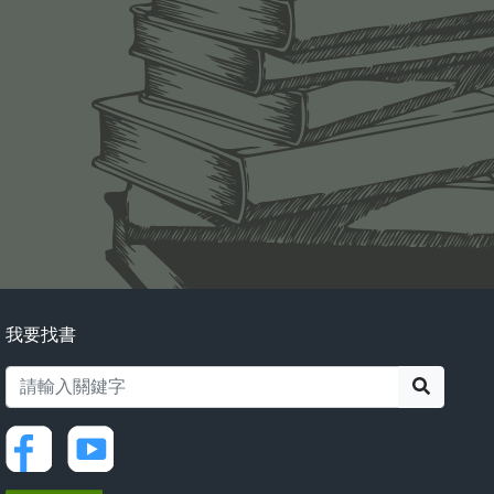
我要找書
搜尋