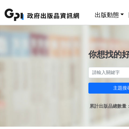
跳至主要內容區塊
:::
出版動態
你想找的
主題搜
累計出版品總數量：1