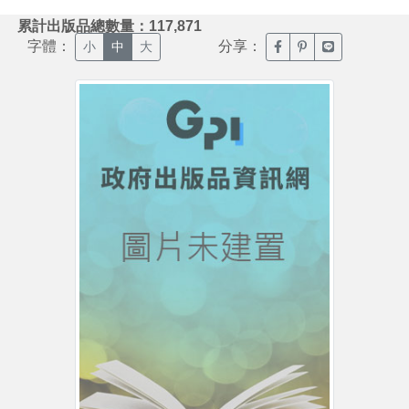
:::
累計出版品總數量：117,871
字體：
分享：
臉書分享(另開新視窗)
噗浪分享(另開新視
Line分享(另
小
中
大