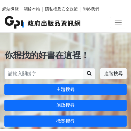
跳至主要內容區塊
網站導覽
│
關於本站
│
隱私權及安全政策
│
聯絡我們
你想找的好書在這裡！
搜尋
進階搜尋
主題搜尋
施政搜尋
機關搜尋