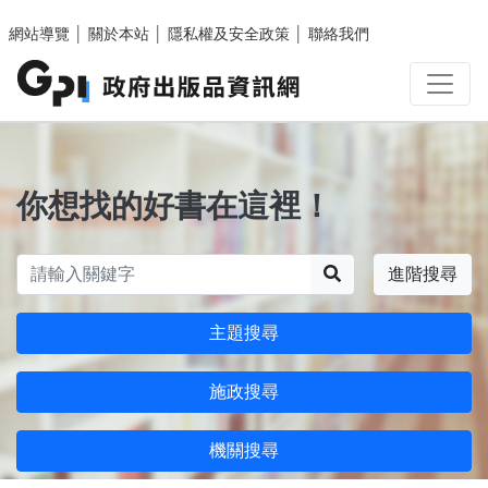
跳至主要內容區塊
網站導覽
│
關於本站
│
隱私權及安全政策
│
聯絡我們
你想找的好書在這裡！
搜尋
進階搜尋
主題搜尋
施政搜尋
機關搜尋