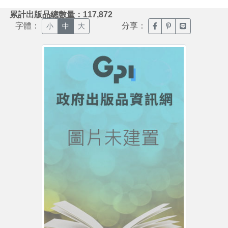
:::
累計出版品總數量：117,872
字體：
分享：
臉書分享(另開新視窗)
噗浪分享(另開新視
Line分享(另
小
中
大