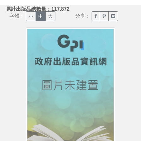
:::
累計出版品總數量：117,872
字體：
分享：
臉書分享(另開新視窗)
噗浪分享(另開新視
Line分享(另
小
中
大