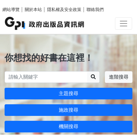
跳至主要內容區塊
網站導覽
│
關於本站
│
隱私權及安全政策
│
聯絡我們
你想找的好書在這裡！
搜尋
進階搜尋
主題搜尋
施政搜尋
機關搜尋