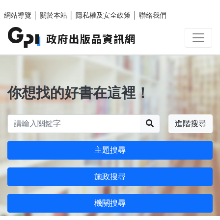
跳至主要內容區塊
網站導覽
│
關於本站
│
隱私權及安全政策
│
聯絡我們
你想找的好書在這裡！
搜尋
進階搜尋
主題搜尋
施政搜尋
機關搜尋