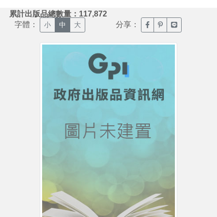
:::
累計出版品總數量：117,872
字體：
分享：
臉書分享(另開新視窗)
噗浪分享(另開新視
Line分享(另
小
中
大