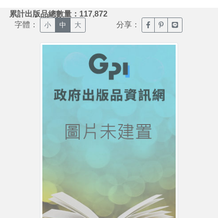
:::
累計出版品總數量：117,872
字體：
分享：
臉書分享(另開新視窗)
噗浪分享(另開新視
Line分享(另
小
中
大