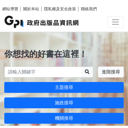
跳至主要內容區塊
網站導覽
│
關於本站
│
隱私權及安全政策
│
聯絡我們
你想找的好書在這裡！
搜尋
進階搜尋
主題搜尋
施政搜尋
機關搜尋