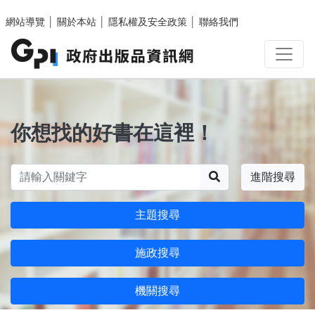
跳至主要內容區塊
網站導覽
│
關於本站
│
隱私權及安全政策
│
聯絡我們
你想找的好書在這裡！
搜尋
進階搜尋
主題搜尋
施政搜尋
機關搜尋