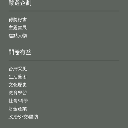
嚴選企劃
得獎好書
主題書展
焦點人物
開卷有益
台灣采風
生活藝術
文化歷史
教育學習
社會/科學
財金產業
政治/外交/國防