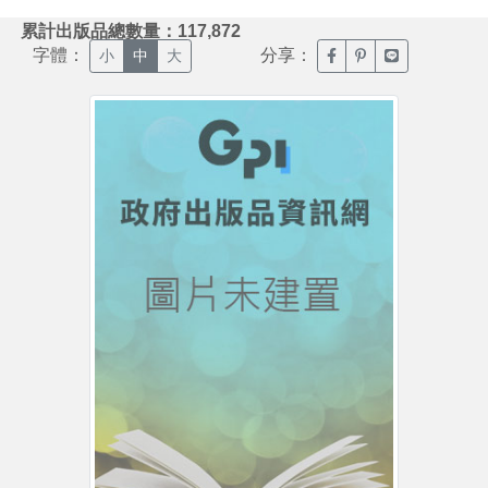
:::
累計出版品總數量：117,872
字體：
分享：
臉書分享(另開新視窗)
噗浪分享(另開新視
Line分享(另
小
中
大