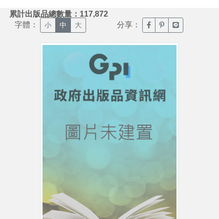
:::
累計出版品總數量：117,872
字體：
分享：
臉書分享(另開新視窗)
噗浪分享(另開新視
Line分享(另
小
中
大