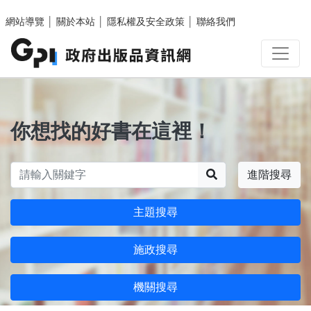
跳至主要內容區塊
網站導覽
│
關於本站
│
隱私權及安全政策
│
聯絡我們
你想找的好書在這裡！
搜尋
進階搜尋
主題搜尋
施政搜尋
機關搜尋