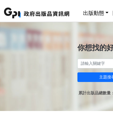
跳至主要內容區塊
:::
出版動態
你想找的
主題搜
累計出版品總數量：1