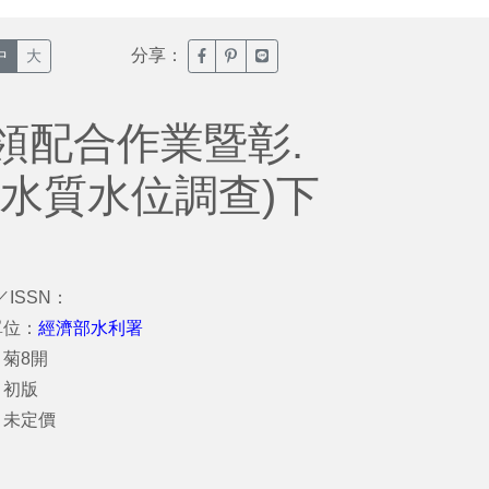
分享：
臉書分享(另開新視窗)
噗浪分享(另開新視窗)
Line分享(另開新視窗)
中
大
領配合作業暨彰.
水質水位調查)下
／ISSN：
單位：
經濟部水利署
菊8開
：初版
：未定價