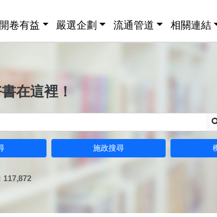
開卷有益
嚴選企劃
流通管道
相關連結
好書在這裡！
尋
施政搜尋
17,872