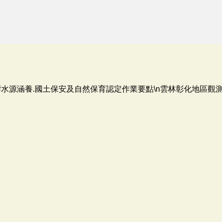
響水源涵養.國土保安及自然保育認定作業要點\n雲林彰化地區觀