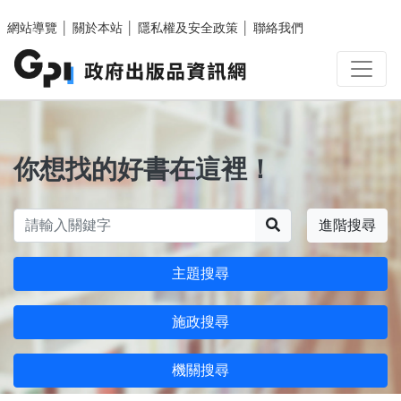
跳至主要內容區塊
網站導覽
│
關於本站
│
隱私權及安全政策
│
聯絡我們
你想找的好書在這裡！
搜尋
進階搜尋
主題搜尋
施政搜尋
機關搜尋