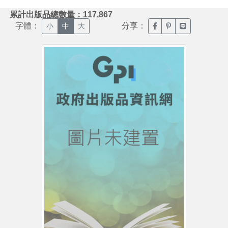
:::
累計出版品總數量：117,867
字體：
分享：
臉書分享(另開新視窗)
噗浪分享(另開新視
Line分享(另
小
中
大