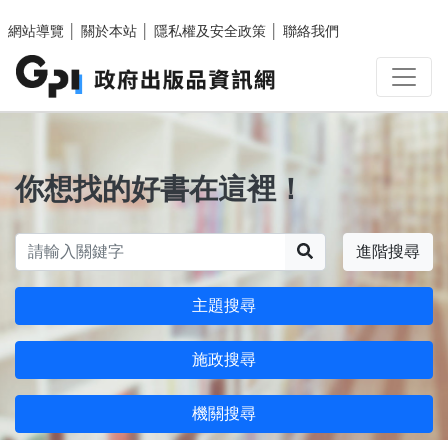
跳至主要內容區塊
網站導覽
│
關於本站
│
隱私權及安全政策
│
聯絡我們
你想找的好書在這裡！
搜尋
進階搜尋
主題搜尋
施政搜尋
機關搜尋