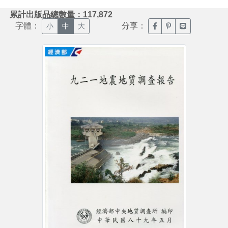
:::
累計出版品總數量：117,872
字體：
分享：
臉書分享(另開新視窗)
噗浪分享(另開新視
Line分享(另
小
中
大