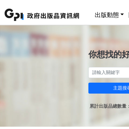
跳至主要內容區塊
:::
出版動態
你想找的
主題搜
累計出版品總數量：1