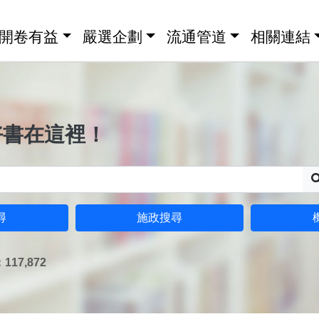
開卷有益
嚴選企劃
流通管道
相關連結
好書在這裡！
尋
施政搜尋
17,872