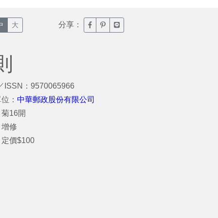
分享：
臉書分享(另開新視窗)
噗浪分享(另開新視窗)
Line分享(另開新視窗)
中
大
則
／ISSN：9570065966
單位：
中華郵政股份有限公司
菊16開
：增修
定價$100